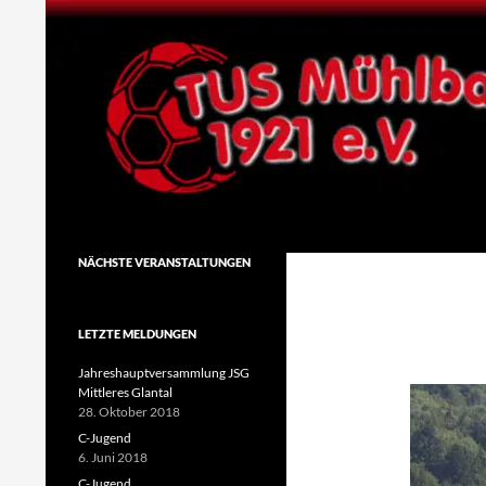
Zum
Inhalt
springen
Suchen
TuS Mühlbach 1921 e.V.
NÄCHSTE VERANSTALTUNGEN
LETZTE MELDUNGEN
Jahreshauptversammlung JSG
Mittleres Glantal
28. Oktober 2018
C-Jugend
6. Juni 2018
C-Jugend