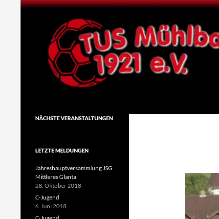
Zum
Inhalt
springen
Suchen
TuS Mühlbach 1921 e.V.
NÄCHSTE VERANSTALTUNGEN
LETZTE MELDUNGEN
Jahreshauptversammlung JSG
Mittleres Glantal
28. Oktober 2018
C-Jugend
6. Juni 2018
C-Jugend