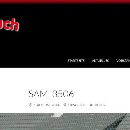
STARTSEITE
AKTUELLES
VORSTA
SAM_3506
5. AUGUST 2014
1024 × 768
BILDER