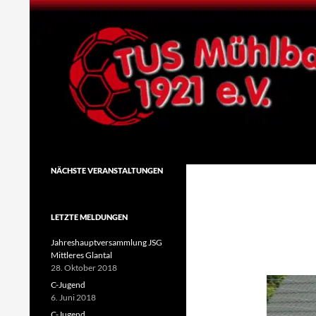
Zum
Inhalt
springen
Suchen
TuS Mühlbach 1921 e.V.
NÄCHSTE VERANSTALTUNGEN
LETZTE MELDUNGEN
Jahreshauptversammlung JSG
Mittleres Glantal
28. Oktober 2018
C-Jugend
6. Juni 2018
C-Jugend