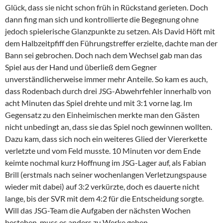
Glück, dass sie nicht schon früh in Rückstand gerieten. Doch
dann fing man sich und kontrollierte die Begegnung ohne
jedoch spielerische Glanzpunkte zu setzen. Als David Höft mit
dem Halbzeitpfiff den Führungstreffer erzielte, dachte man der
Bann sei gebrochen. Doch nach dem Wechsel gab man das
Spiel aus der Hand und überließ dem Gegner
unverständlicherweise immer mehr Anteile. So kam es auch,
dass Rodenbach durch drei JSG-Abwehrfehler innerhalb von
acht Minuten das Spiel drehte und mit 3:1 vorne lag. Im
Gegensatz zu den Einheimischen merkte man den Gästen
nicht unbedingt an, dass sie das Spiel noch gewinnen wollten.
Dazu kam, dass sich noch ein weiteres Glied der Viererkette
verletzte und vom Feld musste. 10 Minuten vor dem Ende
keimte nochmal kurz Hoffnung im JSG-Lager auf, als Fabian
Brill (erstmals nach seiner wochenlangen Verletzungspause
wieder mit dabei) auf 3:2 verkürzte, doch es dauerte nicht
lange, bis der SVR mit dem 4:2 für die Entscheidung sorgte.
Will das JSG-Team die Aufgaben der nächsten Wochen
bestehen, muss es anders zu Werke gehen.