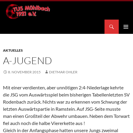
Zum
Inhalt
springen
Suchen
TuS Mühlbach 1921 e.V.
PRIMÄR
MENÜ
AKTUELLES
A-JUGEND
8. NOVEMBER 2015
DIETMAR OHLER
Mit einer verdienten, aber unnötigen 2:4-Niederlage kehrte
die JSG vom Auswärtsspiel beim bisherigen Tabellenletzten SV
Rodenbach zurück. Nichts war zu erkennen vom Schwung der
letzten Auswärtspartie in Ramstein. Auf JSG-Seite musste
man einen Großteil der Abwehr umbauen. Neben dem Torwart
fiel auch noch die halbe Viererkette aus !
Gleich in der Anfangsphase hatten unsere Jungs zweimal