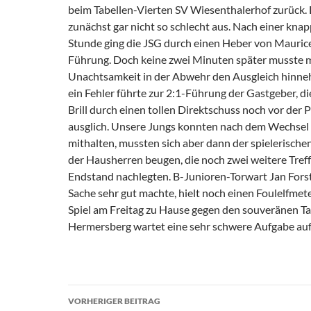
beim Tabellen-Vierten SV Wiesenthalerhof zurück. 
zunächst gar nicht so schlecht aus. Nach einer kna
Stunde ging die JSG durch einen Heber von Mauri
Führung. Doch keine zwei Minuten später musste 
Unachtsamkeit in der Abwehr den Ausgleich hinn
ein Fehler führte zur 2:1-Führung der Gastgeber, d
Brill durch einen tollen Direktschuss noch vor der 
ausglich. Unsere Jungs konnten nach dem Wechsel 
mithalten, mussten sich aber dann der spielerische
der Hausherren beugen, die noch zwei weitere Treff
Endstand nachlegten. B-Junioren-Torwart Jan Forste
Sache sehr gut machte, hielt noch einen Foulelfmet
Spiel am Freitag zu Hause gegen den souveränen Ta
Hermersberg wartet eine sehr schwere Aufgabe au
Beitragsnavigation
VORHERIGER BEITRAG