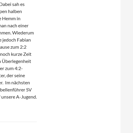
Dabei sah es
ppen halben
ce Hemm in
man nach einer
ehmen. Wiederum
ie jedoch Fabian
Pause zum 2:2
noch kurze Zeit
n Überlegenheit
er zum 4:2-
r, der seine
er. Im nächsten
bellenführer SV
f unsere A-Jugend.