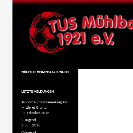
Zum
Inhalt
springen
Suchen
TuS Mühlbach 1921 e.V.
NÄCHSTE VERANSTALTUNGEN
LETZTE MELDUNGEN
Jahreshauptversammlung JSG
Mittleres Glantal
28. Oktober 2018
C-Jugend
6. Juni 2018
C-Jugend