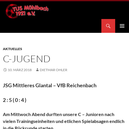
Zum
Inhalt
springen
Suchen
TuS Mühlbach 1921 e.V.
PRIMÄR
MENÜ
AKTUELLES
C-JUGEND
10. MÄRZ 2018
DIETMAR OHLER
JSG Mittleres Glantal – VfB Reichenbach
2 : 5 ( 0 : 4 )
Am Mittwoch Abend durften unsere C – Junioren nach
vielen Trainingseinheiten und etlichen Spielabsagen endlich
in die Rückrunde starten.