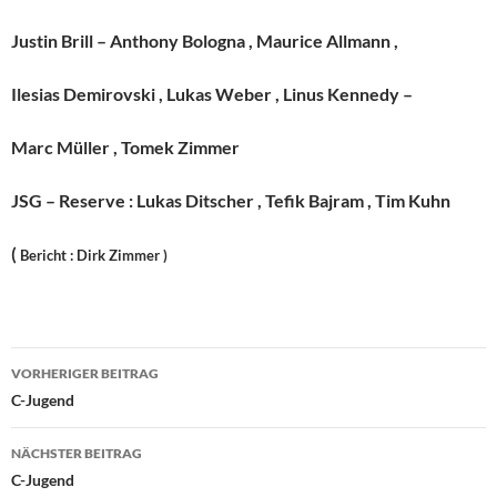
Justin Brill – Anthony Bologna , Maurice Allmann ,
Ilesias Demirovski , Lukas Weber , Linus Kennedy –
Marc Müller , Tomek Zimmer
JSG – Reserve : Lukas Ditscher , Tefik Bajram , Tim Kuhn
(
Bericht : Dirk Zimmer )
Beitragsnavigation
VORHERIGER BEITRAG
C-Jugend
NÄCHSTER BEITRAG
C-Jugend