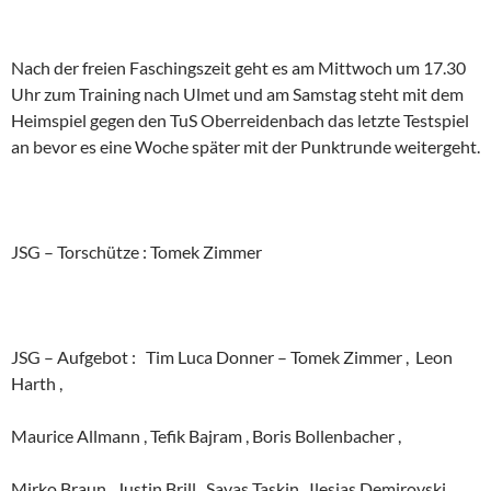
Nach der freien Faschingszeit geht es am Mittwoch um 17.30
Uhr zum Training nach Ulmet und am Samstag steht mit dem
Heimspiel gegen den TuS Oberreidenbach das letzte Testspiel
an bevor es eine Woche später mit der Punktrunde weitergeht.
JSG – Torschütze : Tomek Zimmer
JSG – Aufgebot : Tim Luca Donner – Tomek Zimmer , Leon
Harth ,
Maurice Allmann , Tefik Bajram , Boris Bollenbacher ,
Mirko Braun , Justin Brill , Savas Taskin , Ilesias Demirovski ,