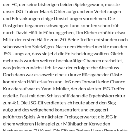
den FC, der seine bisherigen beiden Spiele gewann, musste
unser JSG-Trainer Marek Ohler aufgrund von Verletzungen
und Erkrankungen einige Umstellungen vornehmen. Die
Gastgeber begannen schwungvoll und konnten schon früh
durch David Höft in Führung gehen, Tim Kleber erhöhte etwa
Mitte der ersten Hälfte zum 2:0. Beide Treffer entstanden nach
sehenswerten Spielzügen. Nach dem Wechsel merkte man den
JSG-Jungs an, dass sie jetzt die Entscheidung wollten. Gleich
mehrmals wurden weitere hochkarätige Chancen erarbeitet,
was jedoch zunächst fehlte war der erfolgreiche Abschluss.
Doch dann war es soweit: eine zu kurze Rückgabe der Gäste
konnte sich Höft erlaufen und ließ dem Torwart keine Chance.
Kurz darauf war es Yannik Müller, der den vierten JSG-Treffer
erzielte. Fast mit dem Schlusspfiff dann die Ergebniskorrektur
zum 4:1. Die JSG-Elf verdiente sich heute abend den Sieg
aufgrund des weitgehend konzentriert und engagiert
geführten Spiels. Am nächsten Freitag erwartet die JSG in
einem weiteren Heimspiel zur Mühlbacher Kerwe den
Nachbarn vom FV Kusel. Die Elf von Trainer Harry Simon holte