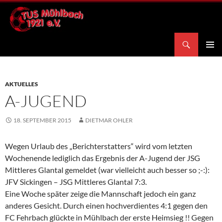
Zum
Inhalt
springen
Suchen
TuS Mühlbach 1921 e.V.
PRIMÄR
MENÜ
AKTUELLES
A-JUGEND
18. SEPTEMBER 2015
DIETMAR OHLER
Wegen Urlaub des „Berichterstatters“ wird vom letzten
Wochenende lediglich das Ergebnis der A-Jugend der JSG
Mittleres Glantal gemeldet (war vielleicht auch besser so ;-:):
JFV Sickingen – JSG Mittleres Glantal 7:3.
Eine Woche später zeige die Mannschaft jedoch ein ganz
anderes Gesicht. Durch einen hochverdientes 4:1 gegen den
FC Fehrbach glückte in Mühlbach der erste Heimsieg !! Gegen