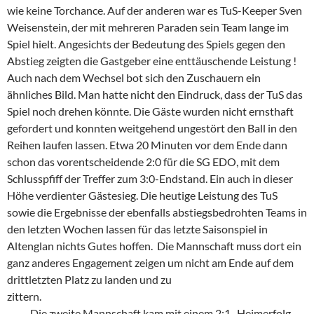
wie keine Torchance. Auf der anderen war es TuS-Keeper Sven
Weisenstein, der mit mehreren Paraden sein Team lange im
Spiel hielt. Angesichts der Bedeutung des Spiels gegen den
Abstieg zeigten die Gastgeber eine enttäuschende Leistung !
Auch nach dem Wechsel bot sich den Zuschauern ein
ähnliches Bild. Man hatte nicht den Eindruck, dass der TuS das
Spiel noch drehen könnte. Die Gäste wurden nicht ernsthaft
gefordert und konnten weitgehend ungestört den Ball in den
Reihen laufen lassen. Etwa 20 Minuten vor dem Ende dann
schon das vorentscheidende 2:0 für die SG EDO, mit dem
Schlusspfiff der Treffer zum 3:0-Endstand. Ein auch in dieser
Höhe verdienter Gästesieg. Die heutige Leistung des TuS
sowie die Ergebnisse der ebenfalls abstiegsbedrohten Teams in
den letzten Wochen lassen für das letzte Saisonspiel in
Altenglan nichts Gutes hoffen. Die Mannschaft muss dort ein
ganz anderes Engagement zeigen um nicht am Ende auf dem
drittletzten Platz zu landen und zu
zittern.
Die zweite Mannschaft kam mit einem 2:1- Heimerfolg