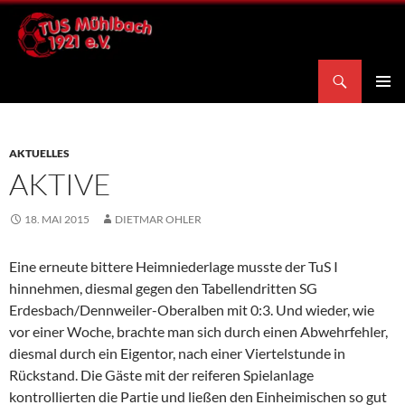
Zum
Inhalt
springen
Suchen
TuS Mühlbach 1921 e.V.
PRIMÄR
MENÜ
AKTUELLES
AKTIVE
18. MAI 2015
DIETMAR OHLER
Eine erneute bittere Heimniederlage musste der TuS I
hinnehmen, diesmal gegen den Tabellendritten SG
Erdesbach/Dennweiler-Oberalben mit 0:3. Und wieder, wie
vor einer Woche, brachte man sich durch einen Abwehrfehler,
diesmal durch ein Eigentor, nach einer Viertelstunde in
Rückstand. Die Gäste mit der reiferen Spielanlage
kontrollierten die Partie und ließen den Einheimischen so gut