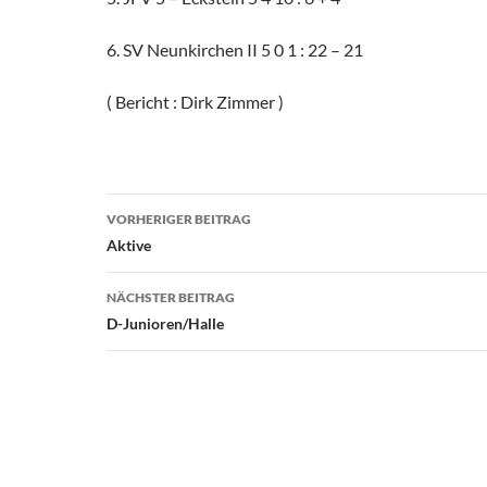
6. SV Neunkirchen II 5 0 1 : 22 – 21
( Bericht : Dirk Zimmer )
Beitragsnavigation
VORHERIGER BEITRAG
Aktive
NÄCHSTER BEITRAG
D-Junioren/Halle