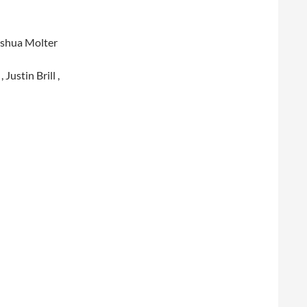
oshua Molter
ustin Brill ,