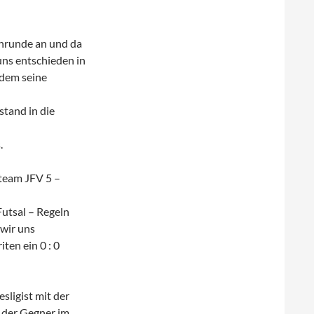
enrunde an und da
ns entschieden in
edem seine
stand in die
.
ateam JFV 5 –
Futsal – Regeln
 wir uns
ten ein 0 : 0
sligist mit der
s der Gegner im