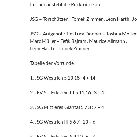
Im Januar steht die Rückrunde an.
JSG – Torschützen : Tomek Zimmer , Leon Harth , J
JSG – Aufgebot : Tim Luca Donner – Joshua Molter , J
Marc Müller – Tefik Bajram , Maurice Allmann ,
Leon Harth – Tomek Zimmer
Tabelle der Vorrunde
1. JSG Westrich 5 13 18 : 4 + 14
2. JFV 5 – Eckstein III 5 11 16 : 3 + 4
3. JSG Mittleres Glantal 5 7 3 : 7 – 4
4. JSG Westrich III 5 6 7 : 13 – 6
5. JFV 5 – Eckstein 5 4 10 : 6 + 4