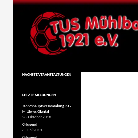
Zum
Inhalt
springen
Suchen
TuS Mühlbach 1921 e.V.
NÄCHSTE VERANSTALTUNGEN
LETZTE MELDUNGEN
Jahreshauptversammlung JSG
Mittleres Glantal
28. Oktober 2018
C-Jugend
6. Juni 2018
C-Jugend