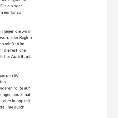
. Die ein oder
m ein Tor zu
II gegen die wir in
l wurde der Beginn
n mit 0 : 4 im
r die restliche
icher Auftritt mit
gen den SV
ten .
nderen rollte auf
elingen und 3 mal
s aber knapp mit
tellinie durch