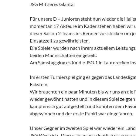
JSG Mittleres Glantal
Für unsere D – Junioren steht nun wieder die Hall
momentan 17 Akteure im Kader stehen haben wir u
dieser Saison 2 Teams ins Rennen zu schicken um j
Einsatzzeit zu gewährleisten.
Die Spieler wurden nach ihrem aktuellem Leistungs
beiden Mannschaften eingeteilt.
Am Samstag ging es für die JSG 1 in Lauterecken los
Im ersten Turnierspiel ging es gegen das Landeslig
Eckstein.
Wir brauchten ein paar Minuten bis wir uns an die 
wieder gewöhnt hatten und in diesem Spiel zeigten
kämpferisch gut aufgestellt und konnten dem Favori
abgewinnen und der erste Punkt war eingefahren.
Unser Gegner im zweiten Spiel war wieder ein Lande
JSG Westrich . Dieses Team war deutlich stärker al