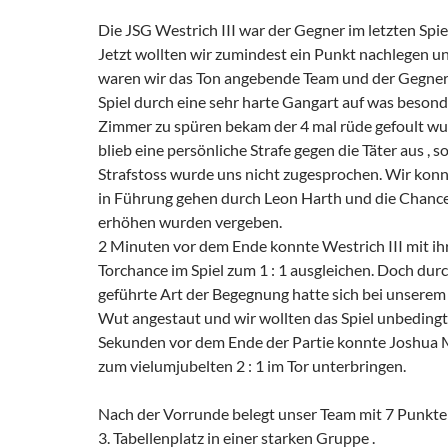
Die JSG Westrich III war der Gegner im letzten Spiel
Jetzt wollten wir zumindest ein Punkt nachlegen u
waren wir das Ton angebende Team und der Gegner 
Spiel durch eine sehr harte Gangart auf was beson
Zimmer zu spüren bekam der 4 mal rüde gefoult wu
blieb eine persönliche Strafe gegen die Täter aus , s
Strafstoss wurde uns nicht zugesprochen. Wir konnt
in Führung gehen durch Leon Harth und die Chance
erhöhen wurden vergeben.
2 Minuten vor dem Ende konnte Westrich III mit ihr
Torchance im Spiel zum 1 : 1 ausgleichen. Doch durc
geführte Art der Begegnung hatte sich bei unsere
Wut angestaut und wir wollten das Spiel unbeding
Sekunden vor dem Ende der Partie konnte Joshua M
zum vielumjubelten 2 : 1 im Tor unterbringen.
Nach der Vorrunde belegt unser Team mit 7 Punkte
3. Tabellenplatz in einer starken Gruppe .